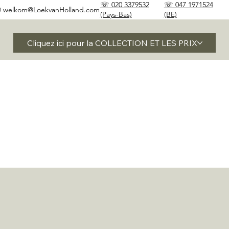
☏ 020 3379532
☏ 047 1971524
✉
welkom@LoekvanHolland.com
(Pays-Bas)
(BE)
Cliquez ici pour la COLLECTION ET LES PRIX