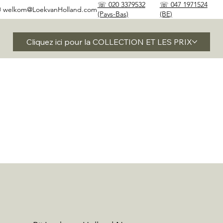
☏ 020 3379532
☏ 047 1971524
✉
welkom@LoekvanHolland.com
(Pays-Bas)
(BE)
Cliquez ici pour la COLLECTION ET LES PRIX