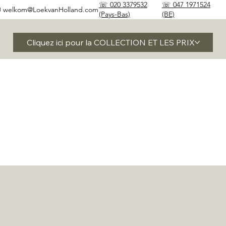
☏ 020 3379532
☏ 047 1971524
✉
welkom@LoekvanHolland.com
(Pays-Bas)
(BE)
Cliquez ici pour la COLLECTION ET LES PRIX