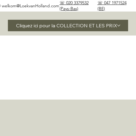
☏ 020 3379532
☏ 047 1971524
✉
welkom@LoekvanHolland.com
(Pays-Bas)
(BE)
Cliquez ici pour la COLLECTION ET LES PRIX