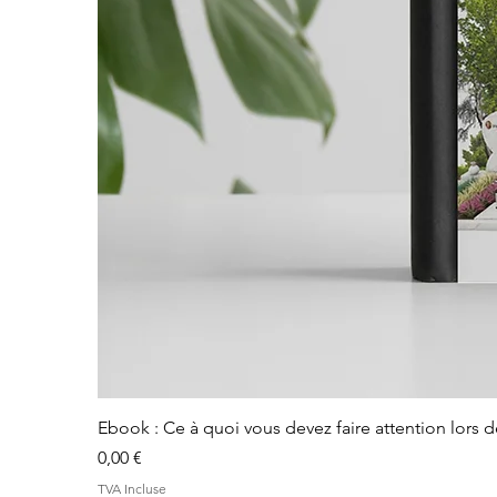
Ebook : Ce à quoi vous devez faire attention lors 
Prix
0,00 €
TVA Incluse