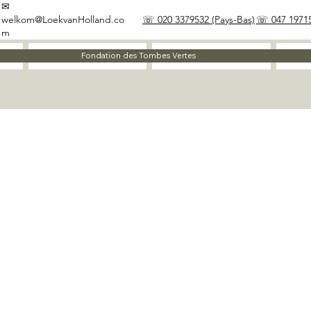
✉
welkom@LoekvanHolland.co
☏ 020 3379532 (Pays-Bas)
☏ 047 19715
m
À propos
Matériaux
Fondation des Tombes Vertes