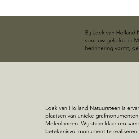
Bij Loek van Holland
voor uw geliefde in 
herinnering vormt, ge
Loek van Holland Natuursteen is ervar
plaatsen van unieke grafmonumenten
Molenlanden. Wij staan klaar om sam
betekenisvol monument te realiseren.