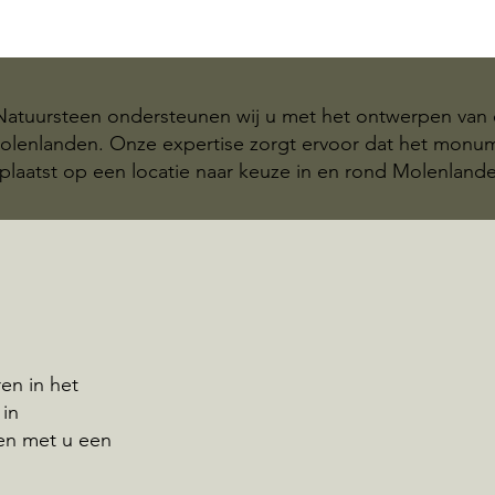
 Natuursteen ondersteunen wij u met het ontwerpen van 
Molenlanden. Onze expertise zorgt ervoor dat het mon
plaatst op een locatie naar keuze in en rond Molenland
en in het
 in
en met u een