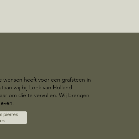
ke wensen heeft voor een grafsteen in
taan wij bij Loek van Holland
aar om die te vervullen. Wij brengen
leven.
es pierres
les