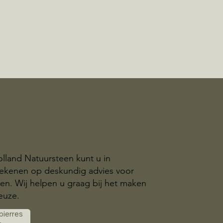
olland Natuursteen kunt u in
ekenen op deskundig advies voor
n. Wij helpen u graag bij het maken
euze.
 pierres