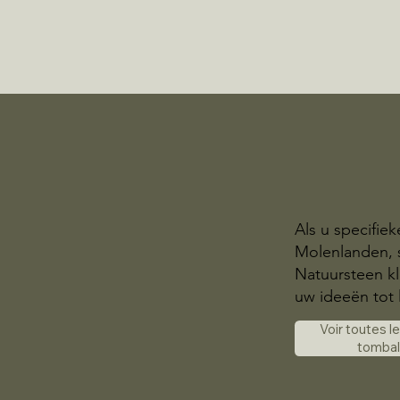
Als u specifie
Molenlanden, s
Natuursteen kl
uw ideeën tot 
Voir toutes l
tomba