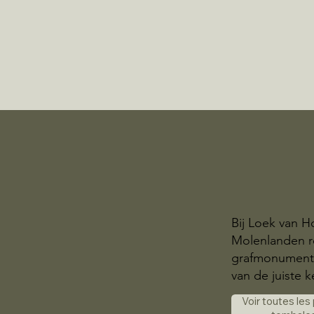
Bij Loek van H
Molenlanden r
grafmonumente
van de juiste k
Voir toutes les