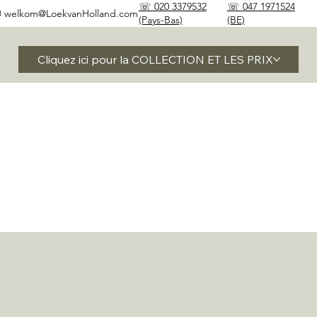
☏ 020 3379532
☏ 047 1971524
✉
welkom@LoekvanHolland.com
(Pays-Bas)
(BE)
Cliquez ici pour la COLLECTION ET LES PRIX