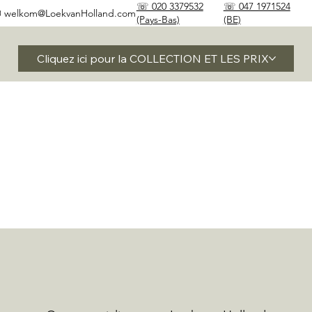
☏ 020 3379532
☏ 047 1971524
✉
welkom@LoekvanHolland.com
(Pays-Bas)
(BE)
Cliquez ici pour la COLLECTION ET LES PRIX