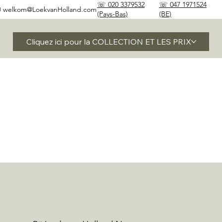
☏ 020 3379532
☏ 047 1971524
✉
welkom@LoekvanHolland.com
(Pays-Bas)
(BE)
Cliquez ici pour la COLLECTION ET LES PRIX