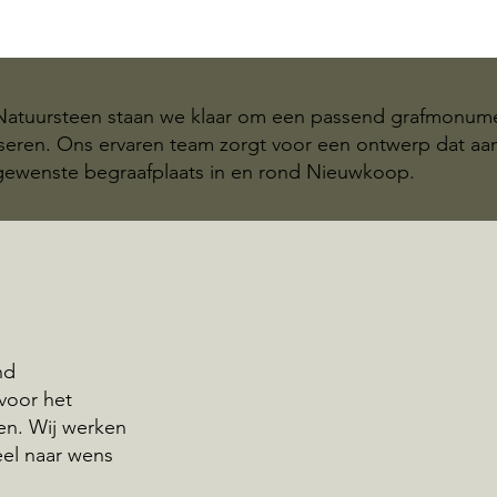
 Natuursteen staan we klaar om een passend grafmonum
seren. Ons ervaren team zorgt voor een ontwerp dat aan
 gewenste begraafplaats in en rond Nieuwkoop.
nd
 voor het
n. Wij werken
eel naar wens