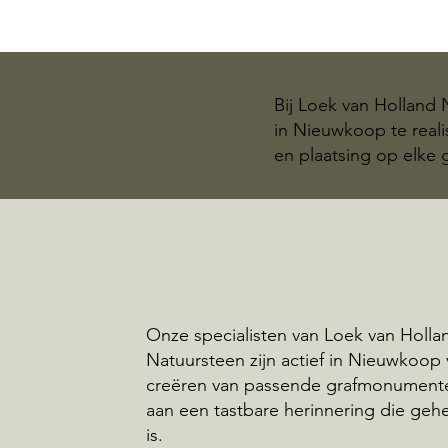
Bij Loek van Holland
in Nieuwkoop te reali
en plaatsing op elke
Onze specialisten van Loek van Holla
Natuursteen zijn actief in Nieuwkoop
creëren van passende grafmonumente
aan een tastbare herinnering die geh
is.