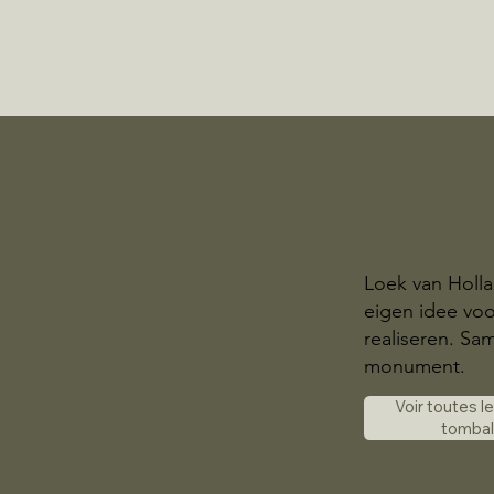
Loek van Holl
eigen idee voo
realiseren. S
monument.
Voir toutes l
tomba