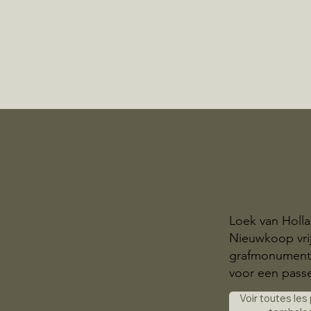
Loek van Holla
Nieuwkoop vrij
grafmonumente
voor een pas
Voir toutes les