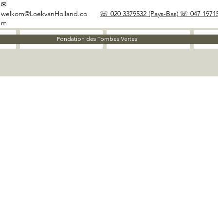
✉
welkom@LoekvanHolland.co
☏ 020 3379532 (Pays-Bas)
☏ 047 19715
m
À propos
Matériaux
Fondation des Tombes Vertes