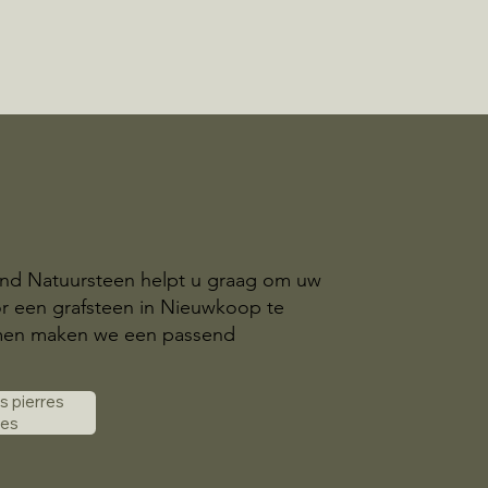
and Natuursteen helpt u graag om uw
r een grafsteen in Nieuwkoop te
amen maken we een passend
es pierres
les