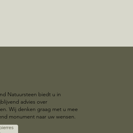
nd Natuursteen biedt u in
blijvend advies over
n. Wij denken graag met u mee
send monument naar uw wensen.
 pierres