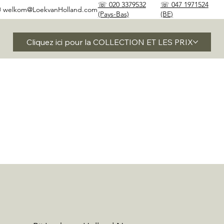
☏ 020 3379532
☏ 047 1971524
✉
welkom@LoekvanHolland.com
(Pays-Bas)
(BE)
Cliquez ici pour la COLLECTION ET LES PRIX