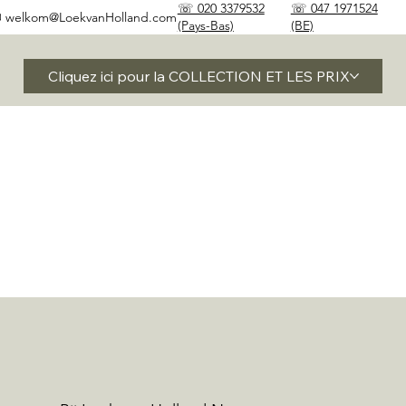
☏ 020 3379532
☏ 047 1971524
✉
welkom@LoekvanHolland.com
(Pays-Bas)
(BE)
Cliquez ici pour la COLLECTION ET LES PRIX