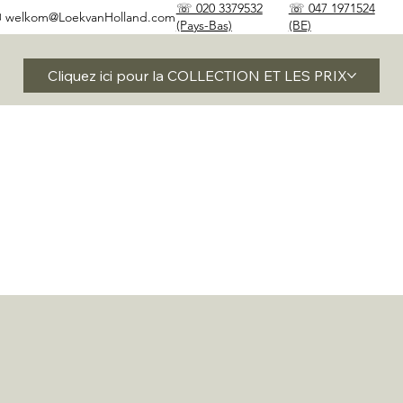
☏ 020 3379532
☏ 047 1971524
✉
welkom@LoekvanHolland.com
(Pays-Bas)
(BE)
Cliquez ici pour la COLLECTION ET LES PRIX