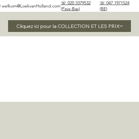
☏ 020 3379532
☏ 047 1971524
✉
welkom@LoekvanHolland.com
(Pays-Bas)
(BE)
Cliquez ici pour la COLLECTION ET LES PRIX