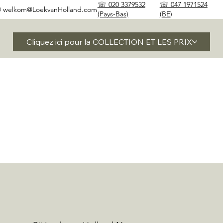
☏ 020 3379532
☏ 047 1971524
✉
welkom@LoekvanHolland.com
(Pays-Bas)
(BE)
Cliquez ici pour la COLLECTION ET LES PRIX