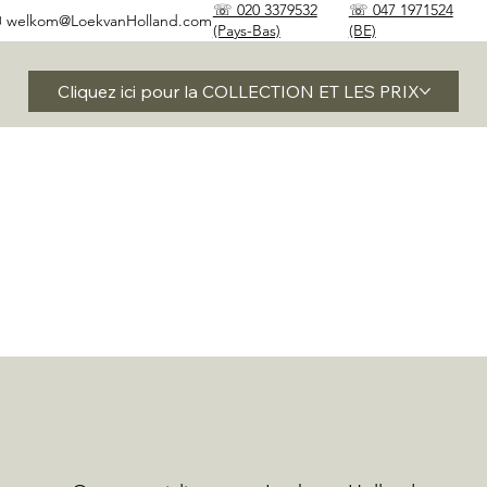
☏ 020 3379532
☏ 047 1971524
✉
welkom@LoekvanHolland.com
(Pays-Bas)
(BE)
Cliquez ici pour la COLLECTION ET LES PRIX