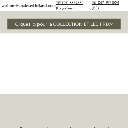
☏ 020 3379532
☏ 047 1971524
✉
welkom@LoekvanHolland.com
(Pays-Bas)
(BE)
Cliquez ici pour la COLLECTION ET LES PRIX