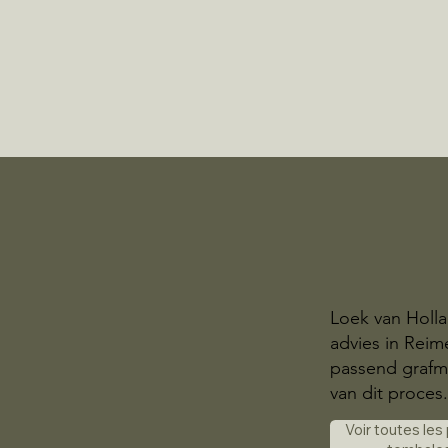
Loek van Holla
advies in Reim
passend grafmo
van dit proces
Voir toutes les