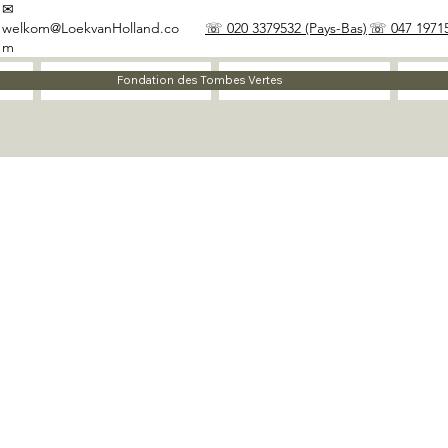
✉
welkom@LoekvanHolland.co
☏ 020 3379532 (Pays-Bas)
☏ 047 19715
m
À propos
Matériaux
Fondation des Tombes Vertes