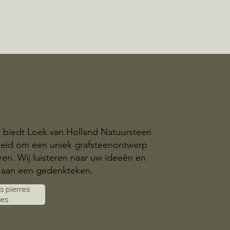
l biedt Loek van Holland Natuursteen
heid om een uniek grafsteenontwerp
eren. Wij luisteren naar uw ideeën en
aan een gedenkteken.
es pierres
les