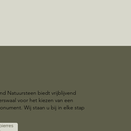
nd Natuursteen biedt vrijblijvend
erswaal voor het kiezen van een
nument. Wij staan u bij in elke stap
.
 pierres