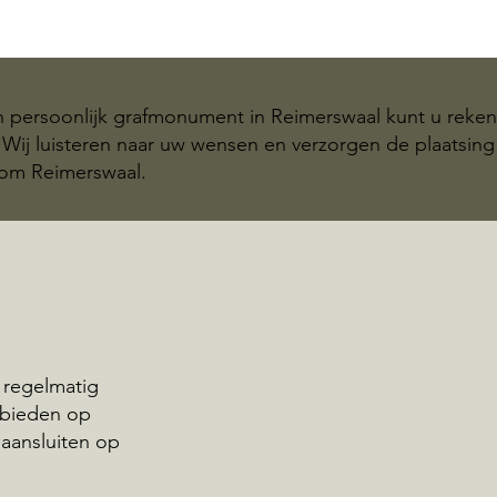
n persoonlijk grafmonument in Reimerswaal kunt u reke
Wij luisteren naar uw wensen en verzorgen de plaatsing
dom Reimerswaal.
 regelmatig
 bieden op
aansluiten op