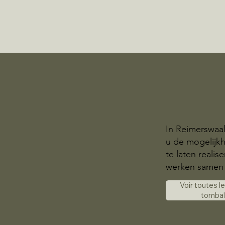
In Reimerswaa
u de mogelijk
te laten realis
werken samen 
Voir toutes l
tomba