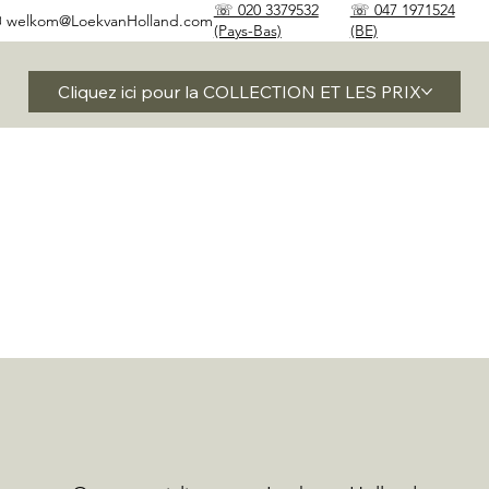
☏ 020 3379532
☏ 047 1971524
✉
welkom@LoekvanHolland.com
(Pays-Bas)
(BE)
Cliquez ici pour la COLLECTION ET LES PRIX