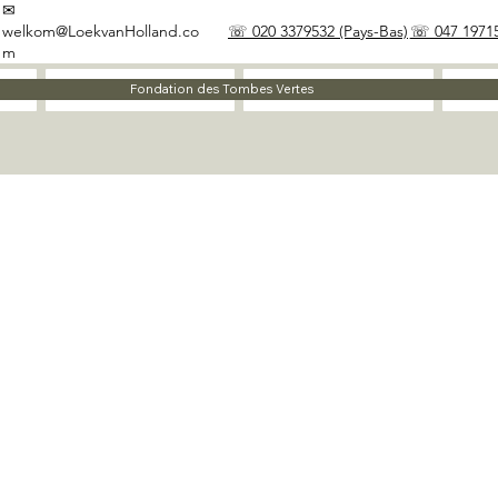
✉
welkom@LoekvanHolland.co
☏ 020 3379532 (Pays-Bas)
☏ 047 19715
m
À propos
Matériaux
Fondation des Tombes Vertes