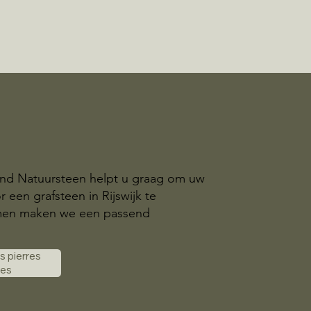
and Natuursteen helpt u graag om uw
 een grafsteen in Rijswijk te
amen maken we een passend
es pierres
les