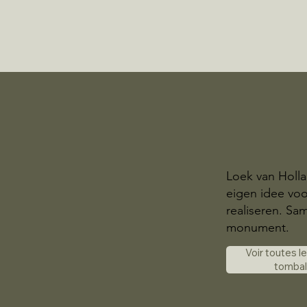
Loek van Holl
eigen idee voor
realiseren. S
monument.
Voir toutes l
tomba