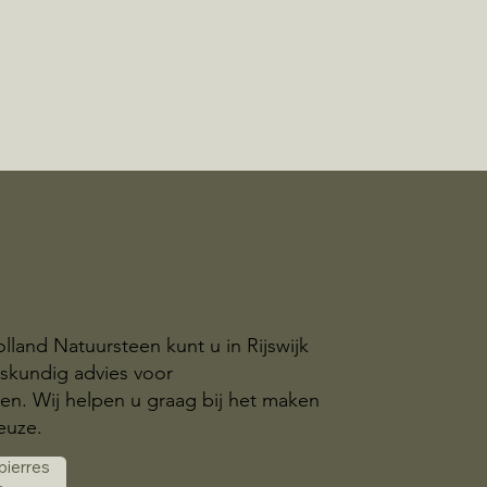
olland Natuursteen kunt u in Rijswijk
skundig advies voor
n. Wij helpen u graag bij het maken
euze.
 pierres