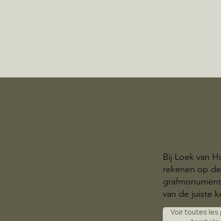
Bij Loek van H
rekenen op de
grafmonumente
van de juiste k
Voir toutes les