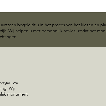
ursteen begeleidt u in het proces van het kiezen en pl
ijk. Wij helpen u met persoonlijk advies, zodat het mo
chtingen.
rzorgen we
ing. Wij
nlijk monument