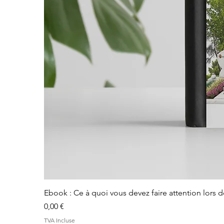
Ebook : Ce à quoi vous devez faire attention lors 
Prix
0,00 €
TVA Incluse