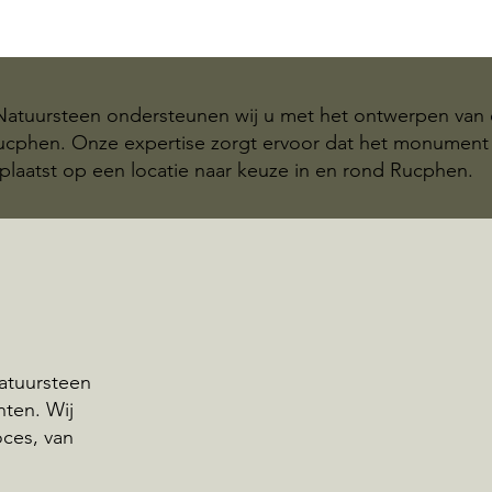
 Natuursteen ondersteunen wij u met het ontwerpen van 
Rucphen. Onze expertise zorgt ervoor dat het monumen
plaatst op een locatie naar keuze in en rond Rucphen.
atuursteen
nten. Wij
oces, van