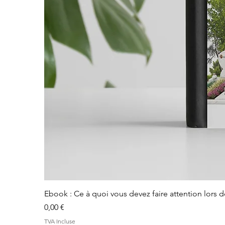
Ebook : Ce à quoi vous devez faire attention lors 
Prix
0,00 €
TVA Incluse