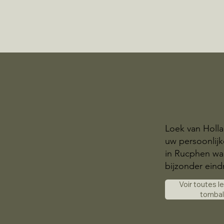
Loek van Holla
uw persoonlij
in Rucphen wa
bijzonder eindr
Voir toutes l
tomba