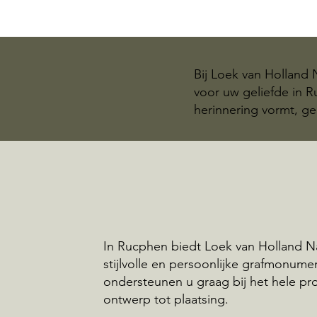
Bij Loek van Holland
voor uw geliefde in 
herinnering vormt, ge
In Rucphen biedt Loek van Holland N
stijlvolle en persoonlijke grafmonume
ondersteunen u graag bij het hele pr
ontwerp tot plaatsing.