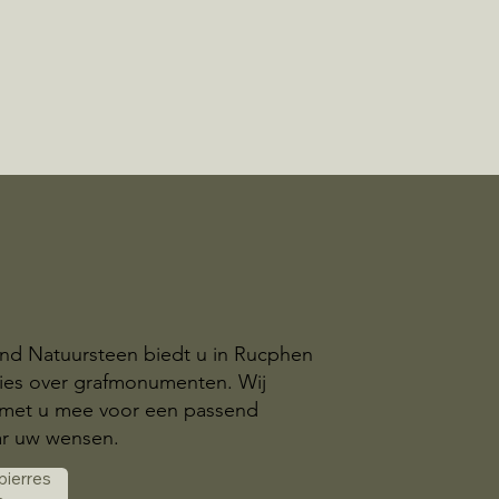
and Natuursteen biedt u in Rucphen
dvies over grafmonumenten. Wij
met u mee voor een passend
r uw wensen.
 pierres