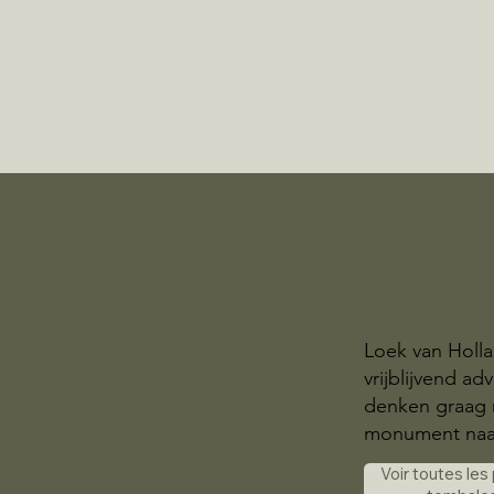
Loek van Holl
vrijblijvend a
denken graag 
monument naa
Voir toutes les