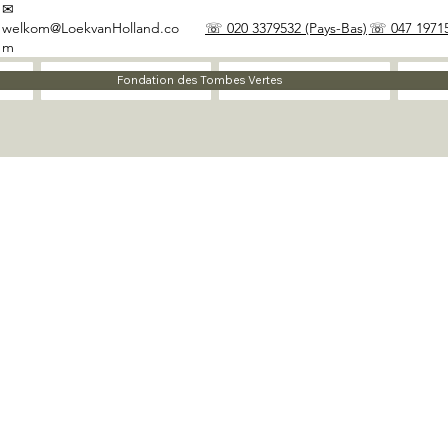
✉
welkom@LoekvanHolland.co
☏ 020 3379532 (Pays-Bas)
☏ 047 19715
m
À propos
Matériaux
Fondation des Tombes Vertes