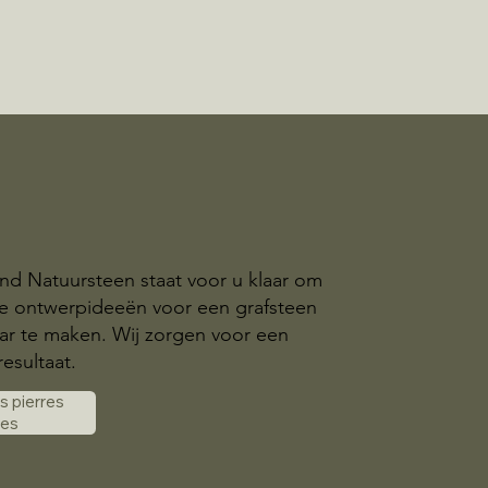
nd Natuursteen staat voor u klaar om
ke ontwerpideeën voor een grafsteen
ar te maken. Wij zorgen voor een
esultaat.
es pierres
les