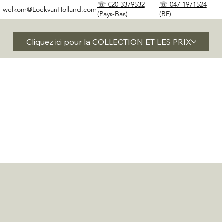
☏ 020 3379532
☏ 047 1971524
✉
welkom@LoekvanHolland.com
(Pays-Bas)
(BE)
Cliquez ici pour la COLLECTION ET LES PRIX