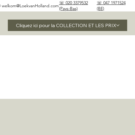
☏ 020 3379532
☏ 047 1971524
✉
welkom@LoekvanHolland.com
(Pays-Bas)
(BE)
Cliquez ici pour la COLLECTION ET LES PRIX