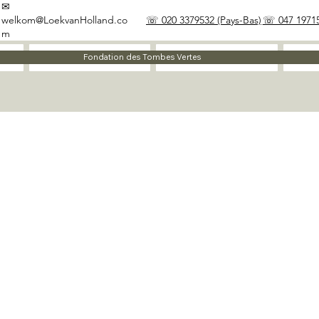
✉
welkom@LoekvanHolland.co
☏ 020 3379532 (Pays-Bas)
☏ 047 19715
m
À propos
Matériaux
Fondation des Tombes Vertes