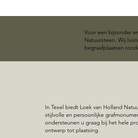
Voor een bijzonder e
Natuursteen. Wij luis
begraafplaatsen rond
In Texel biedt Loek van Holland Natu
stijlvolle en persoonlijke grafmonume
ondersteunen u graag bij het hele pr
ontwerp tot plaatsing.