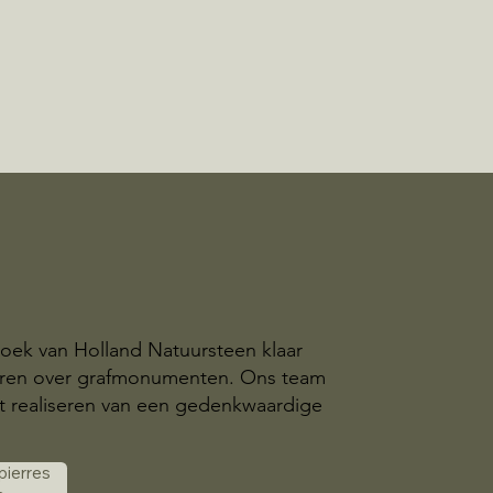
 Loek van Holland Natuursteen klaar
eren over grafmonumenten. Ons team
t realiseren van een gedenkwaardige
 pierres