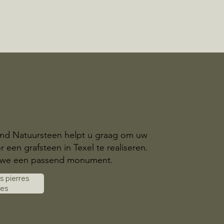
and Natuursteen helpt u graag om uw
 een grafsteen in Texel te realiseren.
we een passend monument.
es pierres
les