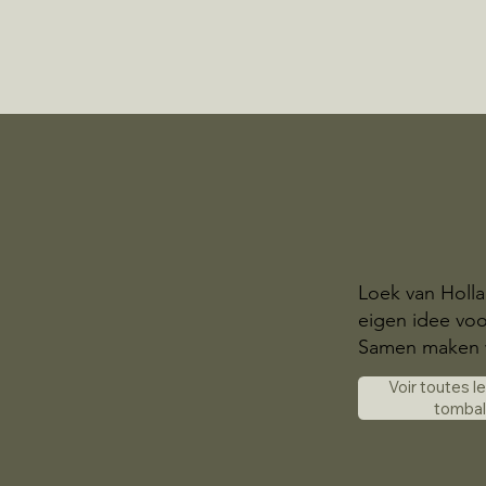
Loek van Holl
eigen idee voor
Samen maken 
Voir toutes l
tomba