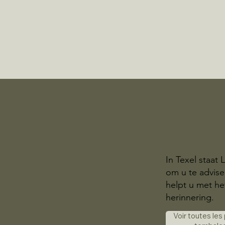
In Texel staat
om u te advis
helpt u met he
herinnering.
Voir toutes les