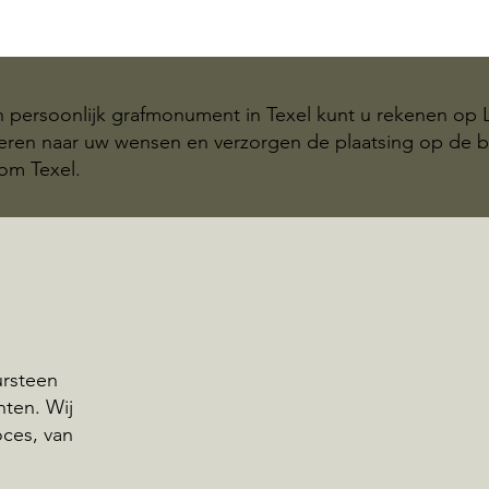
n persoonlijk grafmonument in Texel kunt u rekenen op 
teren naar uw wensen en verzorgen de plaatsing op de b
om Texel.
ursteen
nten. Wij
oces, van