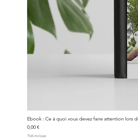
Ebook : Ce à quoi vous devez faire attention lors 
Prix
0,00 €
TVA Incluse