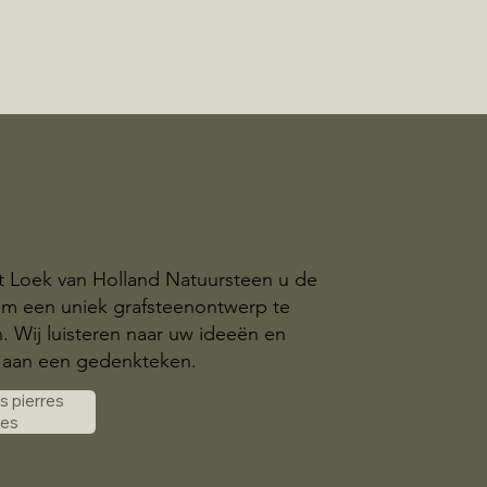
t Loek van Holland Natuursteen u de
om een uniek grafsteenontwerp te
n. Wij luisteren naar uw ideeën en
aan een gedenkteken.
es pierres
les