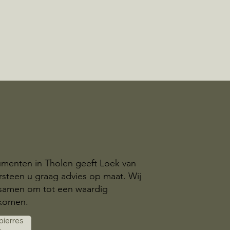
menten in Tholen geeft Loek van
steen u graag advies op maat. Wij
samen om tot een waardig
komen.
 pierres