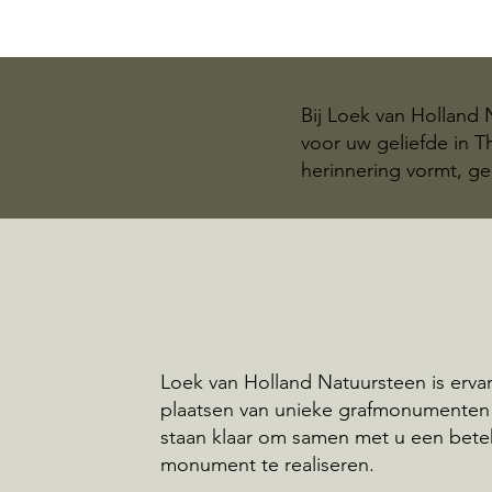
Bij Loek van Holland
voor uw geliefde in 
herinnering vormt, ge
Loek van Holland Natuursteen is ervar
plaatsen van unieke grafmonumenten 
staan klaar om samen met u een bete
monument te realiseren.