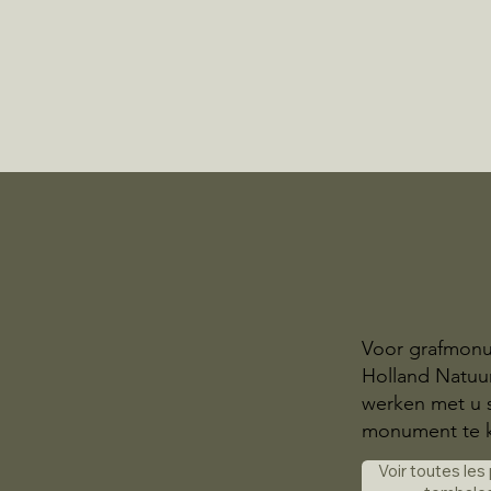
Voor grafmonu
Holland Natuur
werken met u 
monument te 
Voir toutes les