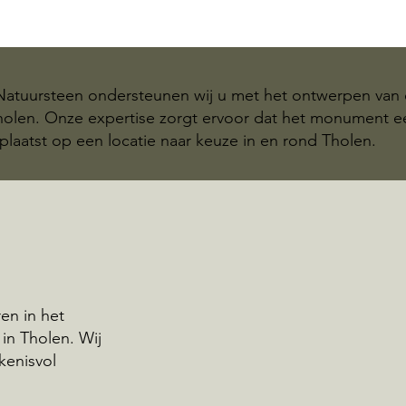
 Natuursteen ondersteunen wij u met het ontwerpen van 
Tholen. Onze expertise zorgt ervoor dat het monument 
plaatst op een locatie naar keuze in en rond Tholen.
en in het
in Tholen. Wij
kenisvol