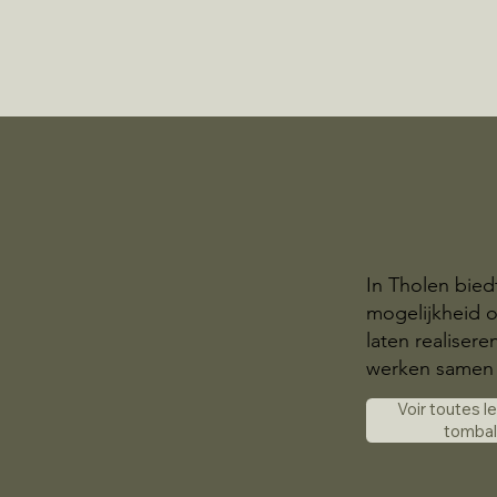
In Tholen bied
mogelijkheid 
laten realisere
werken samen 
Voir toutes l
tomba