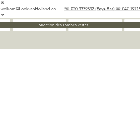
✉
welkom@LoekvanHolland.co
☏ 020 3379532 (Pays-Bas)
☏ 047 19715
m
À propos
Matériaux
Fondation des Tombes Vertes