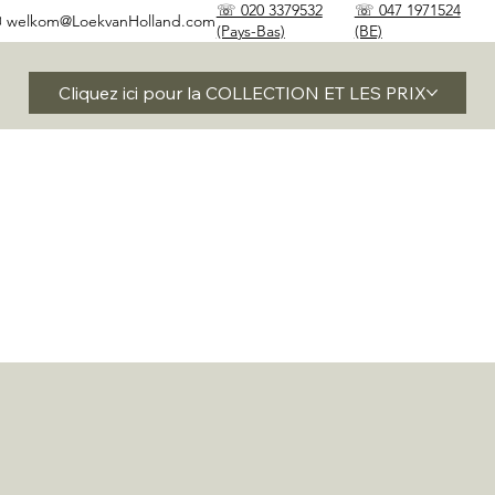
☏ 020 3379532
☏ 047 1971524
✉
welkom@LoekvanHolland.com
(Pays-Bas)
(BE)
Cliquez ici pour la COLLECTION ET LES PRIX