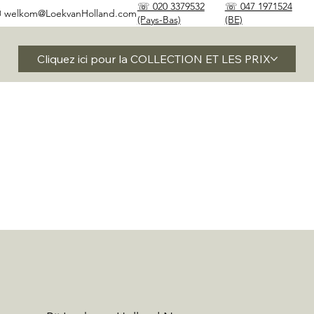
☏ 020 3379532
☏ 047 1971524
✉
welkom@LoekvanHolland.com
(Pays-Bas)
(BE)
Cliquez ici pour la COLLECTION ET LES PRIX