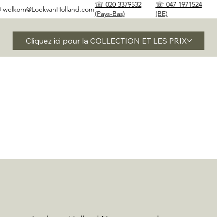
☏ 020 3379532
☏ 047 1971524
✉
welkom@LoekvanHolland.com
(Pays-Bas)
(BE)
Cliquez ici pour la COLLECTION ET LES PRIX