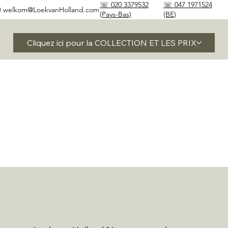
☏ 020 3379532
☏ 047 1971524
✉
welkom@LoekvanHolland.com
(Pays-Bas)
(BE)
Cliquez ici pour la COLLECTION ET LES PRIX