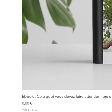
Ebook : Ce à quoi vous devez faire attention lors 
Prix
0,00 €
TVA Incluse