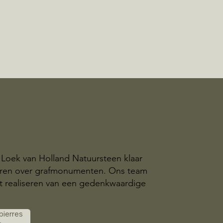
t Loek van Holland Natuursteen klaar
eren over grafmonumenten. Ons team
t realiseren van een gedenkwaardige
 pierres