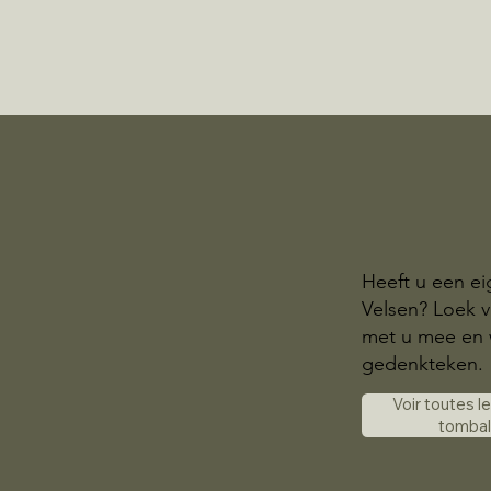
Heeft u een ei
Velsen? Loek 
met u mee en w
gedenkteken.
Voir toutes l
tomba