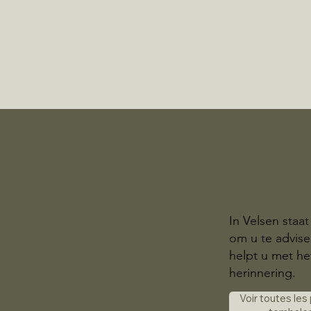
In Velsen staa
om u te advis
helpt u met he
herinnering.
Voir toutes les