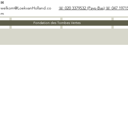
✉
welkom@LoekvanHolland.co
☏ 020 3379532 (Pays-Bas)
☏ 047 19715
m
À propos
Matériaux
Fondation des Tombes Vertes