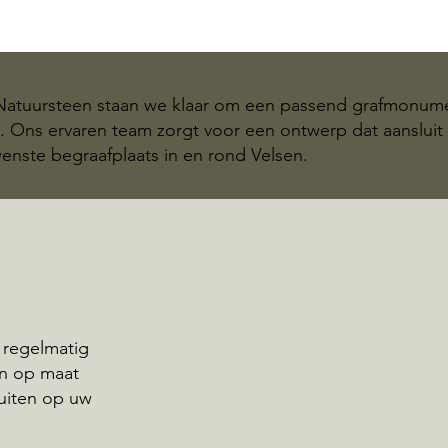
 Natuursteen staan we klaar om een passend grafmonum
en. Ons ervaren team zorgt voor een ontwerp dat aanslui
enste begraafplaats in en rond Velsen.
 regelmatig
en op maat
uiten op uw