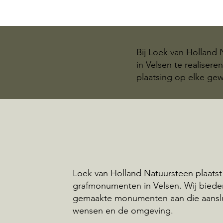
Bij Loek van Holland
in Velsen te realiser
plaatsing op elke gew
Loek van Holland Natuursteen plaatst
grafmonumenten in Velsen. Wij bied
gemaakte monumenten aan die aansl
wensen en de omgeving.