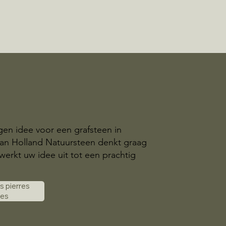
gen idee voor een grafsteen in
van Holland Natuursteen denkt graag
erkt uw idee uit tot een prachtig
es pierres
les