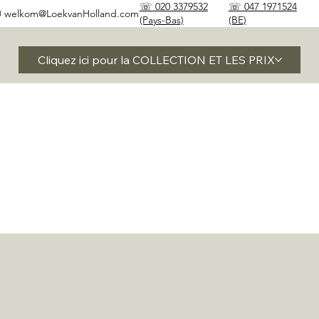
☏ 020 3379532
☏ 047 1971524
✉
welkom@LoekvanHolland.com
(Pays-Bas)
(BE)
Cliquez ici pour la COLLECTION ET LES PRIX