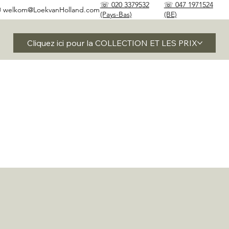
☏ 020 3379532
☏ 047 1971524
✉
welkom@LoekvanHolland.com
(Pays-Bas)
(BE)
Cliquez ici pour la COLLECTION ET LES PRIX