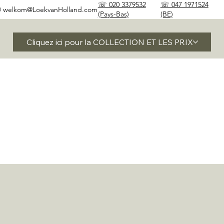
☏ 020 3379532
☏ 047 1971524
✉
welkom@LoekvanHolland.com
(Pays-Bas)
(BE)
Cliquez ici pour la COLLECTION ET LES PRIX