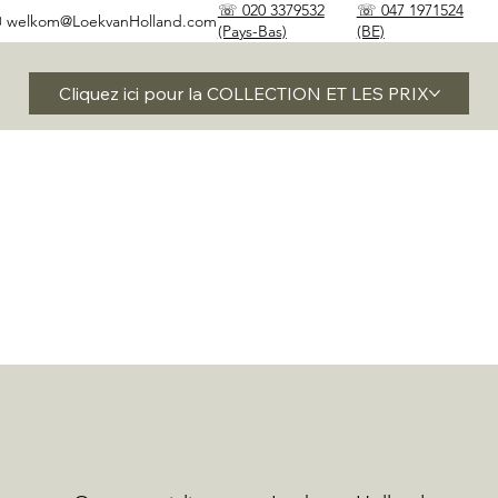
☏ 020 3379532
☏ 047 1971524
✉
welkom@LoekvanHolland.com
(Pays-Bas)
(BE)
Cliquez ici pour la COLLECTION ET LES PRIX