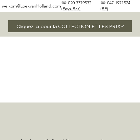
☏ 020 3379532
☏ 047 1971524
✉
welkom@LoekvanHolland.com
(Pays-Bas)
(BE)
Cliquez ici pour la COLLECTION ET LES PRIX