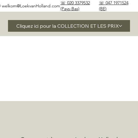
☏ 020 3379532
☏ 047 1971524
✉
welkom@LoekvanHolland.com
(Pays-Bas)
(BE)
Cliquez ici pour la COLLECTION ET LES PRIX