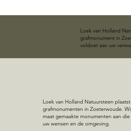
Loek van Holland Natu
grafmonument in Zoet
voldoet aan uw verwa
Loek van Holland Natuursteen plaatst
grafmonumenten in Zoeterwoude. Wi
maat gemaakte monumenten aan die 
uw wensen en de omgeving.