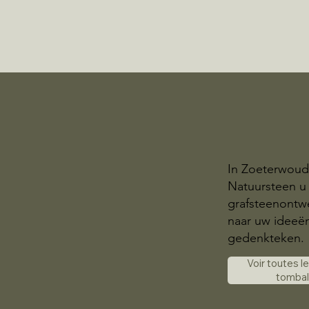
In Zoeterwoud
Natuursteen u
grafsteenontwer
naar uw ideeë
gedenkteken.
Voir toutes l
tomba