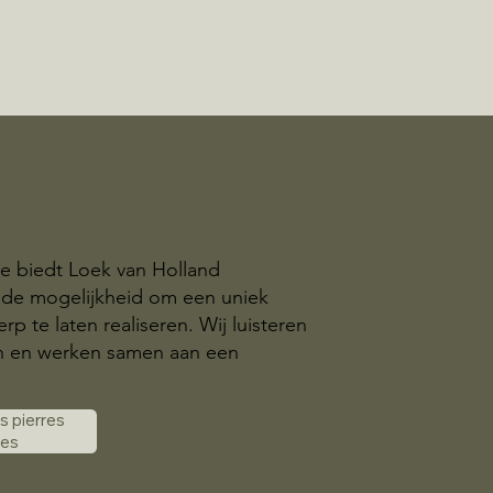
e biedt Loek van Holland
 de mogelijkheid om een uniek
p te laten realiseren. Wij luisteren
n en werken samen aan een
es pierres
les