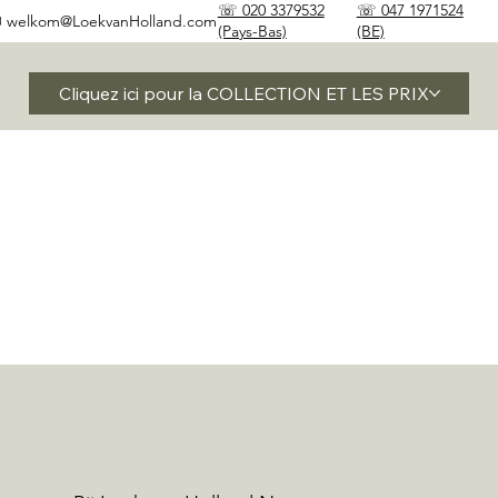
☏ 020 3379532
☏ 047 1971524
✉
welkom@LoekvanHolland.com
(Pays-Bas)
(BE)
Cliquez ici pour la COLLECTION ET LES PRIX