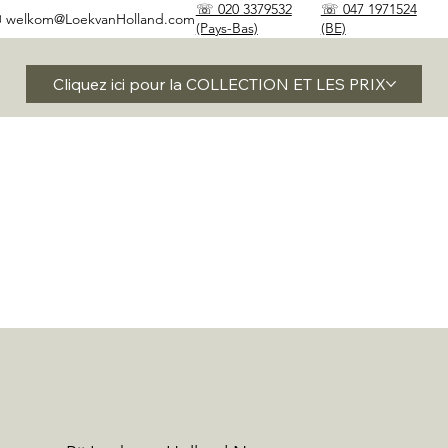
☏ 020 3379532
☏ 047 1971524
✉
welkom@LoekvanHolland.com
(Pays-Bas)
(BE)
Cliquez ici pour la COLLECTION ET LES PRIX