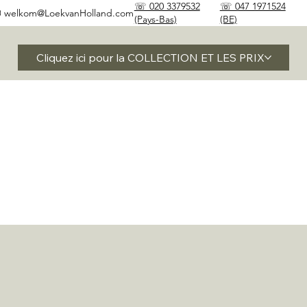
☏ 020 3379532
☏ 047 1971524
✉
welkom@LoekvanHolland.com
(Pays-Bas)
(BE)
Cliquez ici pour la COLLECTION ET LES PRIX