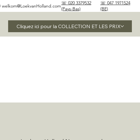
☏ 020 3379532
☏ 047 1971524
✉
welkom@LoekvanHolland.com
(Pays-Bas)
(BE)
Cliquez ici pour la COLLECTION ET LES PRIX