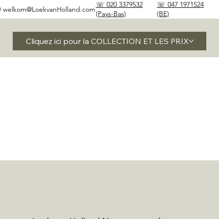
☏ 020 3379532
☏ 047 1971524
✉
welkom@LoekvanHolland.com
(Pays-Bas)
(BE)
Cliquez ici pour la COLLECTION ET LES PRIX