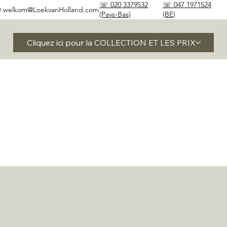
☏ 020 3379532
☏ 047 1971524
✉
welkom@LoekvanHolland.com
(Pays-Bas)
(BE)
Cliquez ici pour la COLLECTION ET LES PRIX