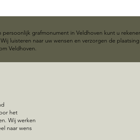
n persoonlijk grafmonument in Veldhoven kunt u rekene
Wij luisteren naar uw wensen en verzorgen de plaatsing
dom Veldhoven.
nd
voor het
n. Wij werken
eel naar wens