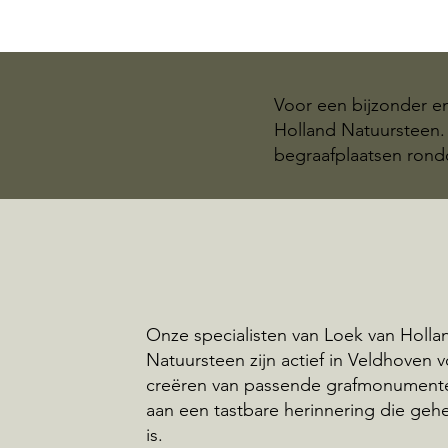
Voor een bijzonder e
Holland Natuursteen. 
begraafplaatsen ron
Onze specialisten van Loek van Holla
Natuursteen zijn actief in Veldhoven 
creëren van passende grafmonumente
aan een tastbare herinnering die geh
is.