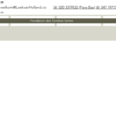
✉
welkom@LoekvanHolland.co
☏ 020 3379532 (Pays-Bas)
☏ 047 19715
m
À propos
Matériaux
Fondation des Tombes Vertes