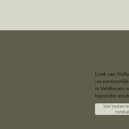
Loek van Holla
uw persoonlij
in Veldhoven w
bijzonder eindr
Voir toutes l
tomba