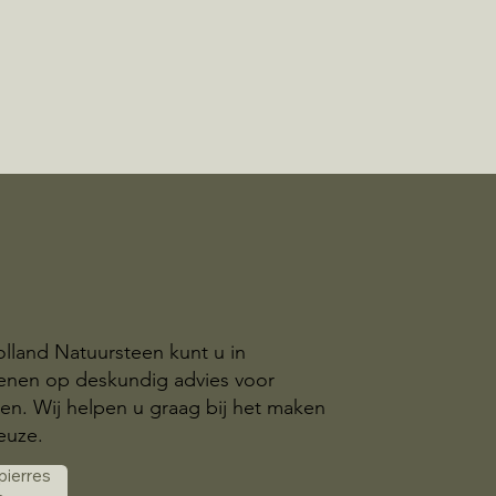
olland Natuursteen kunt u in
enen op deskundig advies voor
n. Wij helpen u graag bij het maken
euze.
 pierres