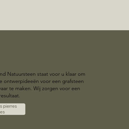
nd Natuursteen staat voor u klaar om
ke ontwerpideeën voor een grafsteen
aar te maken. Wij zorgen voor een
esultaat.
es pierres
les