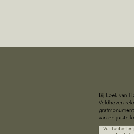
Bij Loek van H
Veldhoven rek
grafmonumente
van de juiste k
Voir toutes les