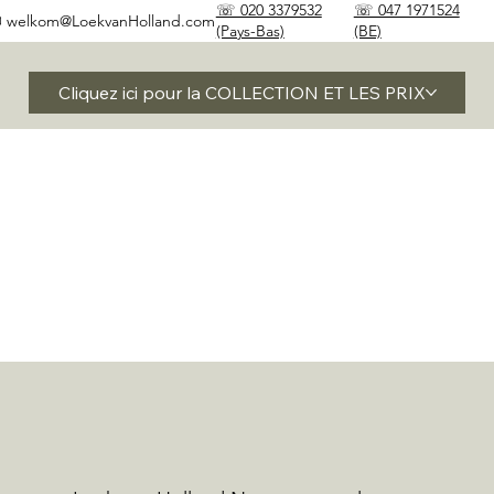
☏ 020 3379532
☏ 047 1971524
✉
welkom@LoekvanHolland.com
(Pays-Bas)
(BE)
Cliquez ici pour la COLLECTION ET LES PRIX