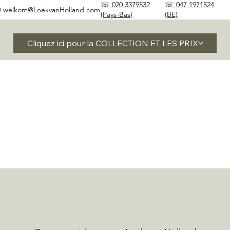
☏ 020 3379532
☏ 047 1971524
✉
welkom@LoekvanHolland.com
(Pays-Bas)
(BE)
Cliquez ici pour la COLLECTION ET LES PRIX