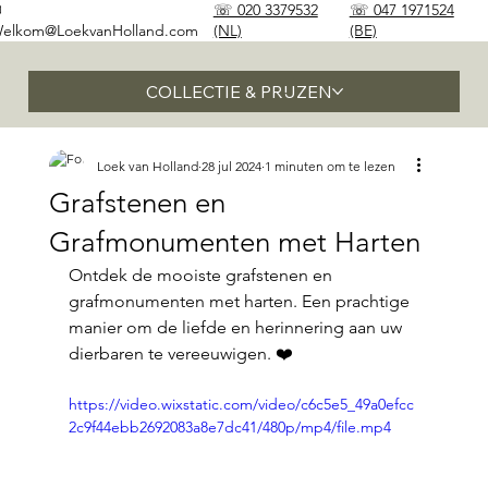
✉
☏ 020 3379532
☏ 047 1971524
elkom@LoekvanHolland.com
(NL)
(BE)
COLLECTIE & PRIJZEN
Loek van Holland
28 jul 2024
1 minuten om te lezen
Grafstenen en
Grafmonumenten met Harten
Ontdek de mooiste grafstenen en 
grafmonumenten met harten. Een prachtige 
manier om de liefde en herinnering aan uw 
dierbaren te vereeuwigen. ❤️
https://video.wixstatic.com/video/c6c5e5_49a0efcc
2c9f44ebb2692083a8e7dc41/480p/mp4/file.mp4