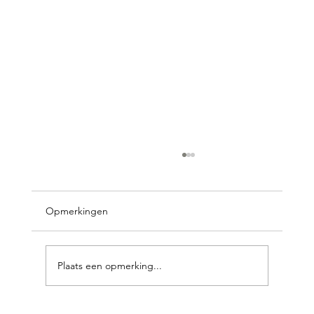
Opmerkingen
Plaats een opmerking...
Wat kost een grafsteen graveren?