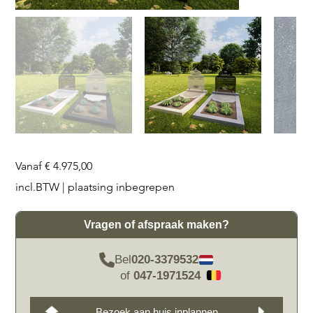
Prijs
Vanaf
€ 4.975,00
incl.BTW
|
plaatsing inbegrepen
Vragen of afspraak maken?
Bel
020-3379532
of
047-1971524
Bezoek aan huis inplannen