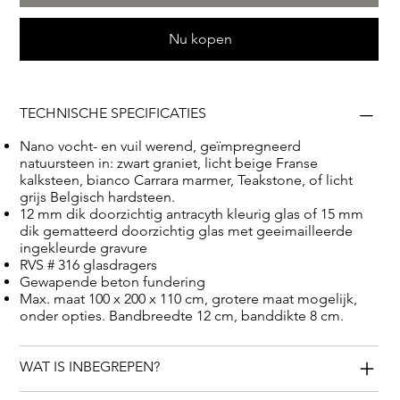
Bianco Carrara, Frans kalksteen, Belgisch kalksteen en
Nu kopen
teakstone.
TECHNISCHE SPECIFICATIES
Nano vocht- en vuil werend, geïmpregneerd
natuursteen in: zwart graniet, licht beige Franse
kalksteen, bianco Carrara marmer, Teakstone, of licht
grijs Belgisch hardsteen.
12 mm dik doorzichtig antracyth kleurig glas of 15 mm
dik gematteerd doorzichtig glas met geeimailleerde
ingekleurde gravure
RVS # 316 glasdragers
Gewapende beton fundering
Max. maat 100 x 200 x 110 cm, grotere maat mogelijk,
onder opties. Bandbreedte 12 cm, banddikte 8 cm.
WAT IS INBEGREPEN?