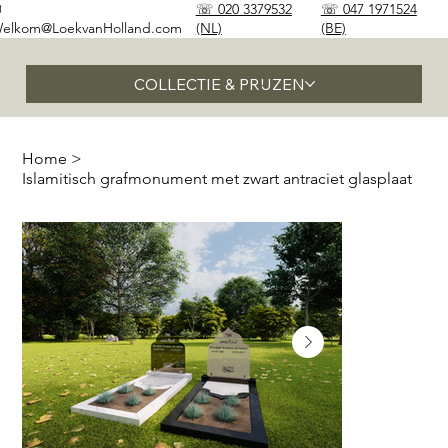
✉
☏ 020 3379532
☏ 047 1971524
elkom@LoekvanHolland.com
(NL)
(BE)
COLLECTIE & PRIJZEN
Home
>
Islamitisch grafmonument met zwart antraciet glasplaat