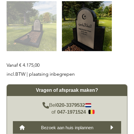
Prijs
Vanaf
€ 4.175,00
incl.BTW
|
plaatsing inbegrepen
Vragen of afspraak maken?
Bel
020-3379532
of
047-1971524
Bezoek aan huis inplannen