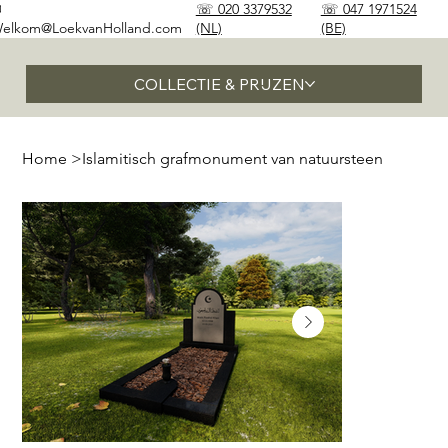
✉
☏ 020 3379532
☏ 047 1971524
elkom@LoekvanHolland.com
(NL)
(BE)
COLLECTIE & PRIJZEN
Home
>
Islamitisch grafmonument van natuursteen