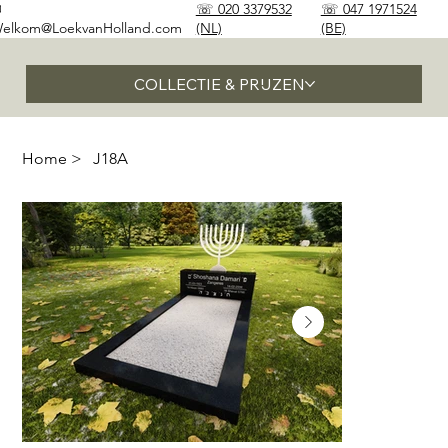
✉
☏ 020 3379532
☏ 047 1971524
elkom@LoekvanHolland.com
(NL)
(BE)
COLLECTIE & PRIJZEN
Home
>
J18A