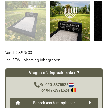
Prijs
Vanaf
€ 3.975,00
incl.BTW
|
plaatsing inbegrepen
Vragen of afspraak maken?
Bel
020-3379532
of
047-1971524
Bezoek aan huis inplannen