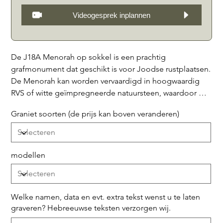
Videogesprek inplannen
De J18A Menorah op sokkel is een prachtig
grafmonument dat geschikt is voor Joodse rustplaatsen.
De Menorah kan worden vervaardigd in hoogwaardig
RVS of witte geïmpregneerde natuursteen, waardoor het
een duurzaam en stijlvol monument is. Het rust op een
Graniet soorten (de prijs kan boven veranderen)
fraaie sokkel waarop ook joodse teksten kunnen
worden gegraveerd, waardoor het een persoonlijke en
betekenisvolle toevoeging is aan de rustplaats van uw
dierbare. Het monument wordt geleverd met een
modellen
bijpassende rand, waartussen siersteentjes kunnen
worden geplaatst, of kan worden bedekt met een halve
deksteen of randen bedekt met een hele deksteen. Met
Welke namen, data en evt. extra tekst wenst u te laten
zijn elegante en sobere uitstraling is de J18A
graveren? Hebreeuwse teksten verzorgen wij.
Menorah op sokkel een respectvolle en mooie keuze
Tot
500