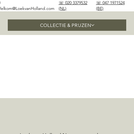
✉
☏ 020 3379532
☏ 047 1971524
elkom@LoekvanHolland.com
(NL)
(BE)
COLLECTIE & PRIJZEN